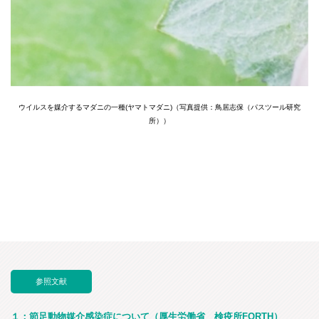
ウイルスを媒介するマダニの一種(ヤマトマダニ)（写真提供：鳥居志保（パスツール研究
所））
参照文献
１：節足動物媒介感染症について（厚生労働省 検疫所FORTH）