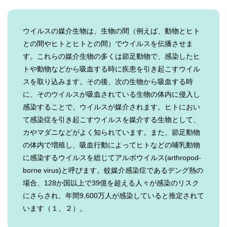
ウイルスの媒介生物は、生物の間（例えば、動物とヒト
との間やヒトとヒトとの間）でウイルスを伝播させま
す。これらの媒介生物の多くは節足動物で、感染したヒ
トや動物などから吸血する時に疾患を引き起こすウイル
スを取り込みます。その後、次の生物から吸血する時
に、そのウイルスが吸血されている生物の体内に侵入し
感染することで、ウイルスが媒介されます。ヒトにおい
て感染症を引き起こすウイルスを媒介する生物として、
カやマダニなどがよく知られています。また、節足動物
の体内で増殖し、吸血行動によってヒトなどの哺乳動物
に感染するウイルスを総じてアルボウイルス(arthropod-
borne virus)と呼びます。蚊媒介感染症であるデング熱の
場合、128か国以上で39億を超える人々が感染のリスク
にさらされ、年間9,600万人が感染していると推定されて
います（１、２）。