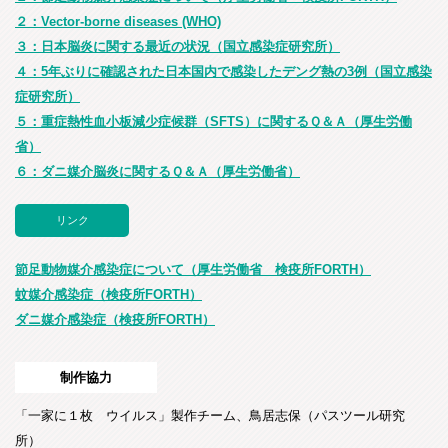
２：Vector-borne diseases (WHO)
３：日本脳炎に関する最近の状況（国立感染症研究所）
４：5年ぶりに確認された日本国内で感染したデング熱の3例（国立感染
症研究所）
５：重症熱性血小板減少症候群（SFTS）に関するＱ＆Ａ（厚生労働
省）
６：ダニ媒介脳炎に関するＱ＆Ａ（厚生労働省）
リンク
節足動物媒介感染症について（厚生労働省 検疫所FORTH）
蚊媒介感染症（検疫所FORTH）
ダニ媒介感染症（検疫所FORTH）
制作協力
「一家に１枚 ウイルス」製作チーム、鳥居志保（パスツール研究
所）