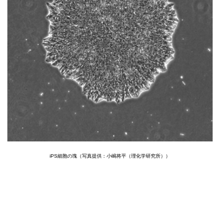
iPS細胞の塊（写真提供：小嶋将平（理化学研究所））