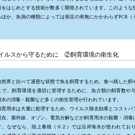
断をはじめとする技術が数多く開発されています。このような
るほか、魚病の種類によっては発症の有無にかかわらずPCR（
イルスから守るために ②飼育環境の衛生化
自然界と比べて過密な状態で魚を飼育するため、食べ残した餌
こで、飼育環境を適切に管理するために、魚介類の飼育数や
用水の消毒・殺菌など多くの衛生管理が行われています。
飼育用水は大量に処理するため、ウイルス除去効果とコストパ
現在、紫外線、オゾン、電気分解などが飼育用水の殺菌・消毒
す。なぜなら、陸上養殖（※２）では沿岸海水が使われてお