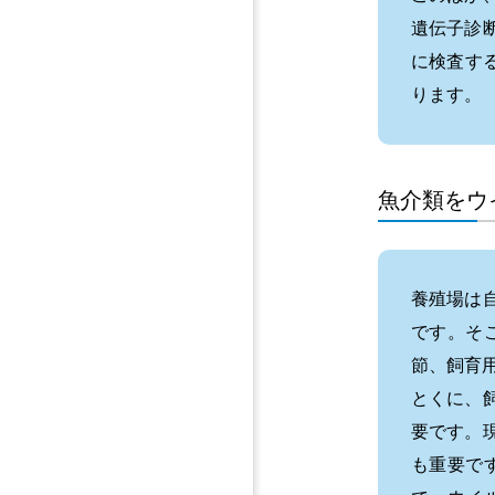
遺伝子診
に検査す
ります。
魚介類をウ
養殖場は
です。そ
節、飼育
とくに、
要です。
も重要で