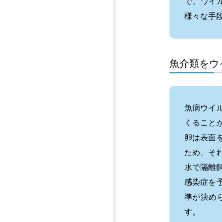
で、ウイ
様々な手
魚介類をウ
魚病ウイ
くること
卵は表面
ため、そ
水で隔離
感染症を
準が決め
す。