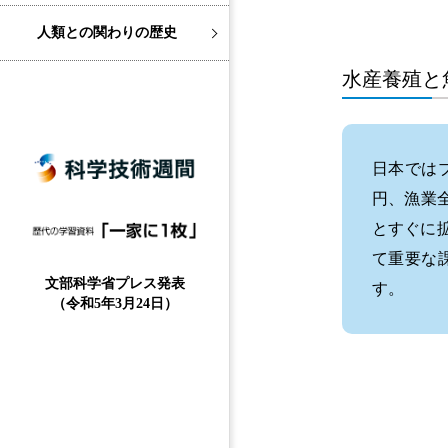
人類との関わりの歴史
水産養殖と
日本ではブ
円、漁業
とすぐに
て重要な
文部科学省プレス発表
す。
（令和5年3月24日）