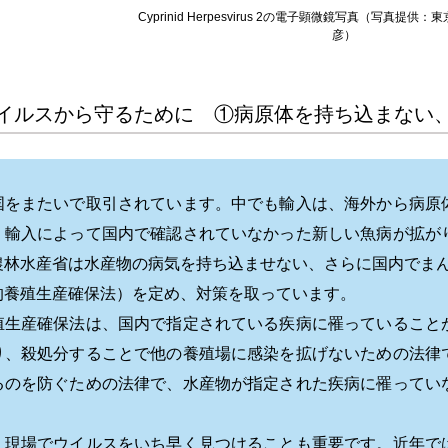
Cyprinid Herpesvirus 2の電子顕微鏡写真（写真提
彦）
イルスから守るために ①病原体を持ち込まない
国をまたいで取引されています。中でも輸入は、海外から病原
、輸入によって国内で確認されていなかった新しい魚病が拡が
農林水産省は水産物の病気を持ち込ませない、さらに国内でまん
的養殖生産確保法）を定め、対策を取っています。
殖生産確保法は、国内で指定されている疾病に罹っていること
り、殺処分することで他の養殖場に感染を拡げないための法律
るのを防ぐための法律で、水産物が指定された疾病に罹ってい
、現場でウイルスをいち早く見つけることも重要です。近年で