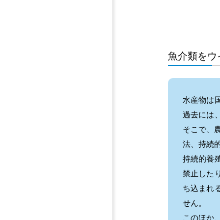
魚介類をウ
水産物は
過去には
そこで、
法、持続
持続的養
禁止した
ち込まれ
せん。
このほか