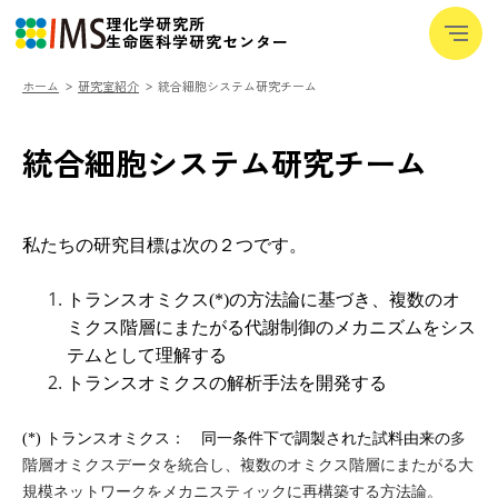
理化学研究所
─
生命医科学研究センター
─
─
ホーム
研究室紹介
統合細胞システム研究チーム
IMSについて
+
統合細胞システム研究チーム
研究室紹介
チャレンジ
私たちの研究目標は次の２つです。
メディア
+
トランスオミクス(*)の方法論に基づき、
複数のオ
研究者向けデータベース
ミクス階層にまたがる代謝制御のメカニズムをシス
用語集
テムとして理解する
トランスオミクスの解析手法を開発する
ニュース
イベント
(*) トランスオミクス： 同一条件下で調製された試料由来の
多
階層オミクスデータを統合し、複数のオミクス階層にまたがる大
採用・人材育成
+
規模ネットワークをメカニスティックに再構築する方法論。