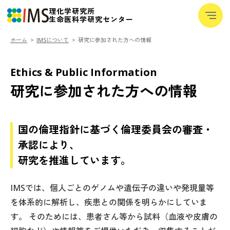
理化学研究所
─
生命医科学研究センター
─
─
ホーム
IMSについて
研究に参加された方への情報
IMSについて
+
Ethics & Public Information
研究室紹介
研究に参加された方への情報
チャレンジ
メディア
+
国の倫理指針に基づく倫理委員会の審査・
研究者向けデータベース
承認により、
研究を推進しています。
用語集
ニュース
IMSでは、個人ごとのゲノムや遺伝子の違いや発現量等
イベント
を体系的に解析し、疾患との関係を明らかにしていま
す。 そのためには、患者さん等から試料（血液や皮膚の
採用・人材育成
+