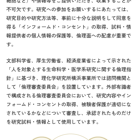
細胞など）や情報等をご提供いただき、収集することが
不可欠です。研究への参加をお願いするにあたっては、
研究目的や研究方法等、事前に十分な説明をして同意を
アクセス
サイトマップ
得る「インフォームド・コンセント」の取得、試料・情
お問合せ
サイトポリシー
報提供者の個人情報の保護等、倫理面への配慮が重要で
す。
ENGLISH
文部科学省、厚生労働省、経済産業省によって示された
「人を対象とする生命科学・医学系研究に関する倫理指
針」に基づき、理化学研究所横浜事業所では諮問機関と
して「倫理審査委員会」を設置しています。外部有識者
国立研究開発法人 理化学研究所
生命医科学研究センター
で構成される倫理審査委員会において、研究内容やイン
〒230-0045 神奈川県横浜市鶴見区末広町1丁目7番22号
フォームド・コンセントの取得、被験者保護が適切にな
されているかなどについて審査し、承認されたものだけ
理化学研究所（本所）
を研究試料・情報として使用しています。
理化学研究所 横浜事業所