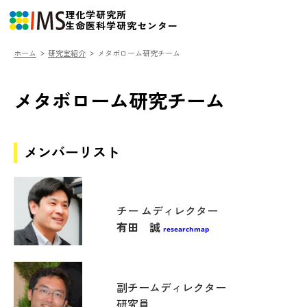
理化学研究所
生命医科学研究センター
ホーム
研究室紹介
メタボローム研究チーム
IMSについて
メタボローム研究チーム
研究室紹介
チャレンジ
メンバーリスト
メディア
研究者向けデータベース
チー ムディレクター
用語集
有田 誠
researchmap
ニュース
イベント
副チームディレクター
採用・人材育成
研究員