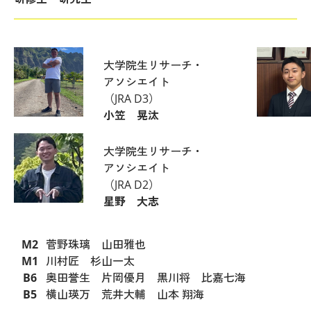
大学院生リサーチ・
アソシエイト
（JRA D3）
小笠 晃汰
大学院生リサーチ・
アソシエイト
（JRA D2）
星野 大志
M2
菅野珠璃 山田雅也
M1
川村匠 杉山一太
B6
奥田誉生 片岡優月 黒川将 比嘉七海
B5
横山瑛万 荒井大輔 山本 翔海