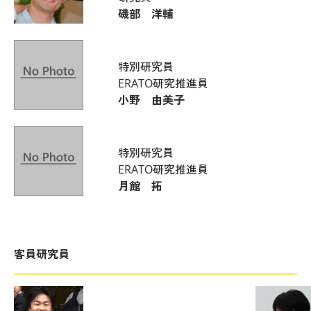
磯部 洋輔
アクセス
サイ
特別研究員
お問合せ
サイ
ERATO研究推進員
小野 由美子
ENGLISH
特別研究員
ERATO研究推進員
月館 拓
〒230-0045 神奈川
国立研究開発法人 理化学研究所
生命医科学研究センター
理化学研究所（本所）
客員研究員
理化学研究所 横浜事業所