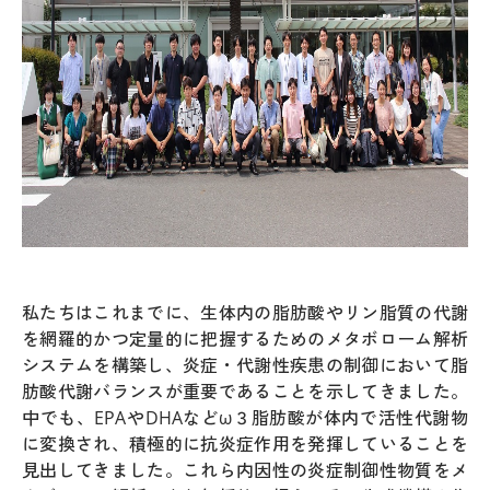
アクセス
サイトマッ
お問合せ
サイトポリ
ENGLISH
私たちはこれまでに、生体内の脂肪酸やリン脂質の代謝
〒230-0045 神奈川
国立研究開発法人 理化学研究所
生命医科学研究センター
を網羅的かつ定量的に把握するためのメタボローム解析
システムを構築し、炎症・代謝性疾患の制御において脂
理化学研究所（本所）
肪酸代謝バランスが重要であることを示してきました。
理化学研究所 横浜事業所
中でも、EPAやDHAなどω３脂肪酸が体内で活性代謝物
に変換され、積極的に抗炎症作用を発揮していることを
見出してきました。これら内因性の炎症制御性物質をメ