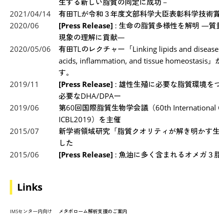
生する新しい脂質の同定に成功－
2021/04/14
有田TLが令和３年度文部科学大臣表彰科学技術
2020/06
[Press Release]
: 生命の脂質多様性を解明 ―
現象の理解に貢献―
2020/05/06
有田TLのレクチャー「Linking lipids and disease: Ma
acids, inflammation, and tissue homeos
す。
2019/11
[Press Release]
: 雄性生殖に必要な脂質環境を
必要なDHA/DPAー
2019/06
第60回国際脂質生物学会議（60th International Confer
ICBL2019）を主催
2015/07
新学術領域研究「脂質クオリティが解き明かす
した
2015/06
[Press Release]
: 魚油に多く含まれるオメガ３
Links
IMSセンター内向け
メタボローム解析支援のご案内