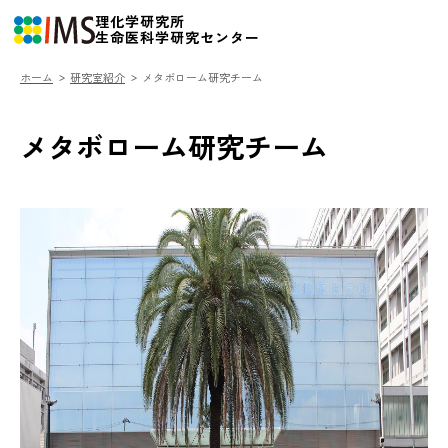
理化学研究所
生命医科学研究センター
ホーム
研究室紹介
メタボローム研究チーム
IMSについて
メタボローム研究チーム
研究室紹介
チャレンジ
メディア
研究者向けデータベース
用語集
ニュース
イベント
採用・人材育成