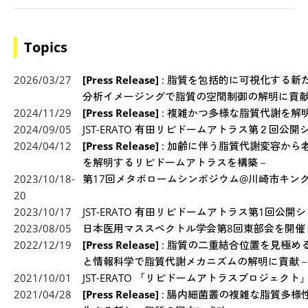
Topics
2026/03/27
[Press Release]
: 脂質を包括的に可視化する新
分析イメージングで脂質の空間制御の解明に貢
2024/11/29
[Press Release]
: 複雑かつ多様な脂質代謝を解
2024/09/05
JST-ERATO 有田リピドームアトラス第２回公
2024/04/12
[Press Release]
: 加齢に伴う脂質代謝変容から
を解明するリピドームアトラスを構築－
2023/10/18-
第17回メタボロームシンポジウム@川崎市キン
20
2023/10/17
JST-ERATO 有田リピドームアトラス第1回公
2023/08/05
日本医用マススペクトル学会第8回東部会を開催
2022/12/19
[Press Release]
: 脂質の二重結合位置を見極め
と情報科学で脂質代謝メカニズムの解明に貢献
2021/10/01
JST-ERATO 「リピドームアトラスプロジェク
2021/04/28
[Press Release]
: 腸内細菌叢の複雑な脂質多様