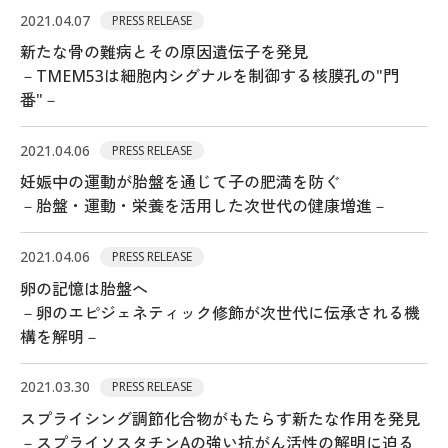
2021.04.07
PRESS RELEASE
新たな骨の難病とその原因遺伝子を発見
－TMEM53は細胞内シグナルを制御する核膜孔の"門
番"－
2021.04.06
PRESS RELEASE
妊娠中の運動が胎盤を通じて子の肥満を防ぐ
－胎盤・運動・栄養を活用した次世代の健康増進－
2021.04.06
PRESS RELEASE
卵の記憶は胎盤へ
－卵のエピジェネティック修飾が次世代に伝承される機
構を解明－
2021.03.30
PRESS RELEASE
スプライシング調節化合物がもたらす新たな作用を発見
－スプライソスタチンAの強い抗がん活性の解明に迫る