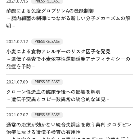
2021.07.15
PRESS RELEASE
酢酸による免疫グロブリンAの機能制御
－腸内細菌の制御につながる新しい分子メカニズムの解
アクセス
サイトマップ
明－
お問合せ
サイトポリシー
2021.07.12
PRESS RELEASE
小麦による食物アレルギーのリスク因子を発見
ENGLISH
－遺伝子検査で小麦依存性運動誘発アナフィラキシーの
発症を予防－
2021.07.09
PRESS RELEASE
国立研究開発法人 理化学研究所
クローン性造血の臨床予後への影響を解明
生命医科学研究センター
－遺伝子変異とコピー数異常の統合的な知見－
〒230-0045 神奈川県横浜市鶴見区末広町1丁目7番22号
2021.07.07
PRESS RELEASE
理化学研究所（本所）
通常の治療が効かない統合失調症を救う薬剤 クロザピン
理化学研究所 横浜事業所
治療における遺伝子検査の有用性