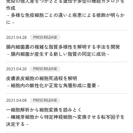
免疫の個人差をつかさどる遺伝子多型の機能カタログを
作成
－多様な免疫細胞ごとの違いと疾患による修飾が明らか
に－
2021.04.28
PRESS RELEASE
腸内細菌叢の複雑な脂質多様性を解明する手法を開発
－腸内細菌が産生する新しい脂質の同定に成功－
2021.04.20
PRESS RELEASE
皮膚表皮細胞の細胞死過程を解明
－細胞内の酸性化が正常な角層形成に重要－
2021.04.08
PRESS RELEASE
一細胞解析から細胞変換を読みとく
－繊維芽細胞から特定神経細胞へ変換させる転写因子を
決定する－