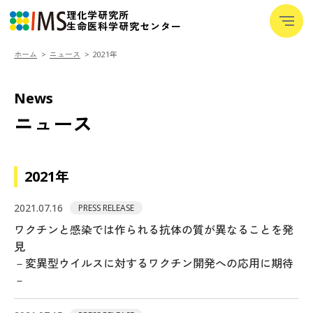
理化学研究所
─
生命医科学研究センター
─
─
ホーム
ニュース
2021年
IMSについて
+
News
研究室紹介
ニュース
チャレンジ
メディア
+
2021年
研究者向けデータベース
2021.07.16
PRESS RELEASE
用語集
ワクチンと感染では作られる抗体の質が異なることを発
ニュース
見
－変異型ウイルスに対するワクチン開発への応用に期待
イベント
－
採用・人材育成
+