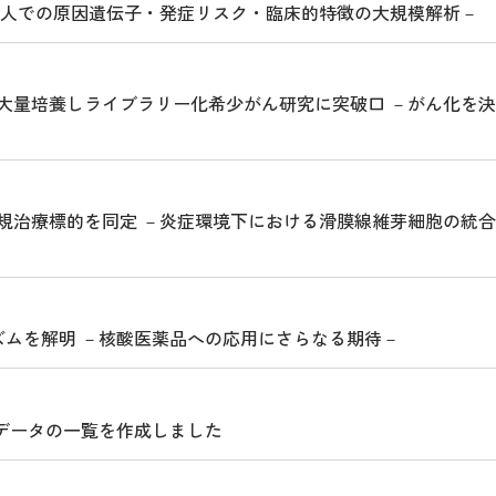
本人での原因遺伝子・発症リスク・臨床的特徴の大規模解析－
大量培養しライブラリー化希少がん研究に突破口 －がん化を決
規治療標的を同定 －炎症環境下における滑膜線維芽細胞の統合
ニズムを解明 －核酸医薬品への応用にさらなる期待－
析データの一覧を作成しました