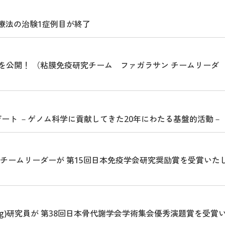
胞療法の治験1症例目が終了
を公開！ （粘膜免疫研究チーム ファガラサン チームリーダ
デート －ゲノム科学に貢献してきた20年にわたる基盤的活動－
チームリーダーが 第15回日本免疫学会研究奨励賞を受賞いた
ong)研究員が 第38回日本骨代謝学会学術集会優秀演題賞を受賞