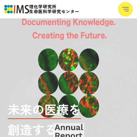
理化学研究所
─
生命医科学研究センター
─
─
IMSについて
+
研究室紹介
チャレンジ
メディア
+
研究者向けデータベース
用語集
未来の医療を
ニュース
イベント
創造する
採用・人材育成
+