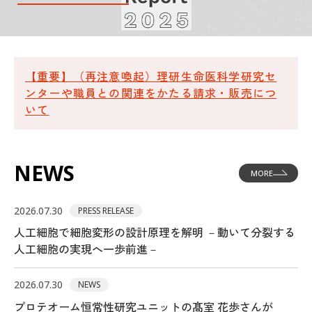
アクセス
サイトマップ
お問合せ
サイトポリシー
【重要】（再注意喚起）理研生命医科学研究セ
ンターや職員との関連をかたる請求・販売につ
いて
ENGLISH
NEWS
MORE
国立研究開発法人 理化学研究所
生命医科学研究センター
2026.07.30
PRESS RELEASE
〒230-0045 神奈川県横浜市鶴見区末広町1丁目7番22号
人工細胞で細胞変形の設計原理を解明 －動いて分裂する
人工細胞の実現へ一歩前進－
理化学研究所（本所）
理化学研究所 横浜事業所
2026.07.30
NEWS
プロテオーム恒常性研究ユニットの髙室 花歩さんが