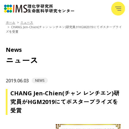
理化学研究所
─
生命医科学研究センター
─
─
ホーム
ニュース
IMSについて
CHANG Jen-Chien(チャン レンチエン)研究員がHGM2019にてポスタープライ
+
ズを受賞
研究室紹介
News
チャレンジ
ニュース
メディア
+
研究者向けデータベース
2019.06.03
NEWS
用語集
CHANG Jen-Chien(チャン レンチエン)研
究員がHGM2019にてポスタープライズを
ニュース
受賞
イベント
採用・人材育成
+