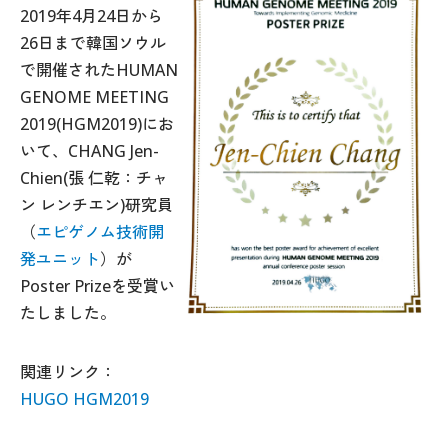
2019年4月24日から
26日まで韓国ソウル
で開催されたHUMAN
アクセス
サイトマップ
GENOME MEETING
お問合せ
サイトポリシー
2019(HGM2019)にお
いて、CHANG Jen-
ENGLISH
Chien(張 仁乾：チャ
ン レンチエン)研究員
（
エピゲノム技術開
発ユニット
）が
Poster Prizeを受賞い
国立研究開発法人 理化学研究所
生命医科学研究センター
たしました。
〒230-0045 神奈川県横浜市鶴見区末広町1丁目7番22号
関連リンク：
理化学研究所（本所）
HUGO HGM2019
理化学研究所 横浜事業所